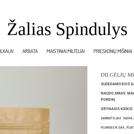
Žalias Spindulys
ILKALAI
ARBATA
MAISTINIAI MILTELIAI
PRIESKONIŲ MIŠINIAI
DILGĖLIŲ MI
SUDEDAMOSIOS DA
NAUDOJIMAS: MAI
POREIKĮ.
GRYNASIS KIEKIS: 
GAMINTOJAS : VAIVA 
PLUNGĖS R.SAV., PLATE