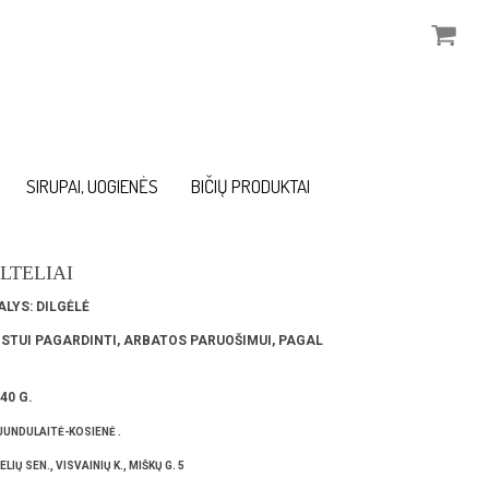
SIRUPAI, UOGIENĖS
BIČIŲ PRODUKTAI
LTELIAI
LYS:
D
ILGĖLĖ
STUI PAGARDINTI,
ARBATOS PARUOŠIMUI, PAGAL
40 G.
JUNDULAITĖ-KOSIENĖ .
LIŲ SEN., VISVAINIŲ K., MIŠKŲ G. 5